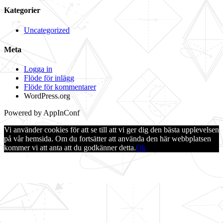
Kategorier
Uncategorized
Meta
Logga in
Flöde för inlägg
Flöde för kommentarer
WordPress.org
Powered by AppInConf
Vi använder cookies för att se till att vi ger dig den bästa upplevelsen
på vår hemsida. Om du fortsätter att använda den här webbplatsen
kommer vi att anta att du godkänner detta.
Ok