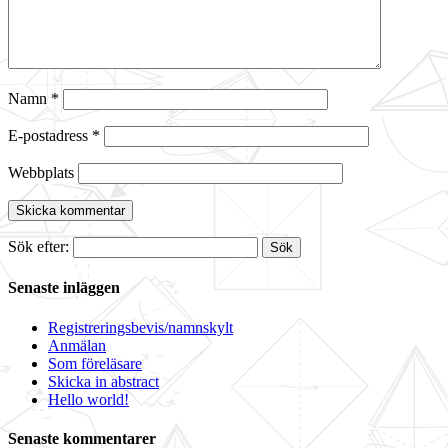
Namn
*
E-postadress
*
Webbplats
Sök efter:
Senaste inläggen
Registreringsbevis/namnskylt
Anmälan
Som föreläsare
Skicka in abstract
Hello world!
Senaste kommentarer